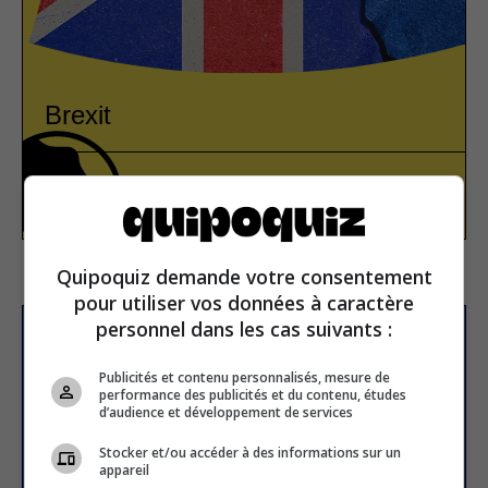
Brexit
Europe
True or false
Quipoquiz demande votre consentement
pour utiliser vos données à caractère
personnel dans les cas suivants :
Subscribe to our
newsletter
Publicités et contenu personnalisés, mesure de
performance des publicités et du contenu, études
d’audience et développement de services
Stocker et/ou accéder à des informations sur un
Email address
appareil