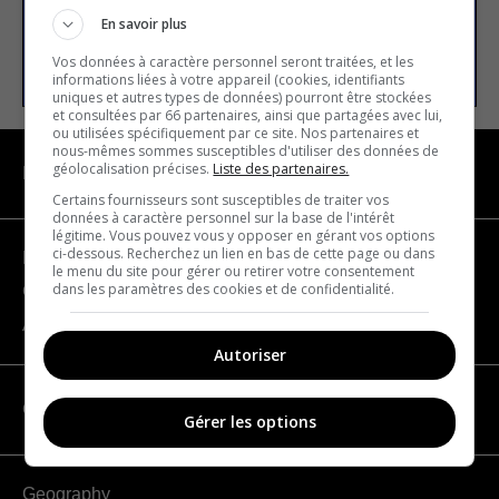
En savoir plus
SUBSCRIBE
Vos données à caractère personnel seront traitées, et les
informations liées à votre appareil (cookies, identifiants
uniques et autres types de données) pourront être stockées
et consultées par 66 partenaires, ainsi que partagées avec lui,
ou utilisées spécifiquement par ce site. Nos partenaires et
nous-mêmes sommes susceptibles d'utiliser des données de
géolocalisation précises.
Liste des partenaires.
NAVIGATION
Certains fournisseurs sont susceptibles de traiter vos
données à caractère personnel sur la base de l'intérêt
légitime. Vous pouvez vous y opposer en gérant vos options
ci-dessous. Recherchez un lien en bas de cette page ou dans
Become a partner
le menu du site pour gérer ou retirer votre consentement
dans les paramètres des cookies et de confidentialité.
Contact us
About us
Autoriser
CATEGORIES
Gérer les options
Geography