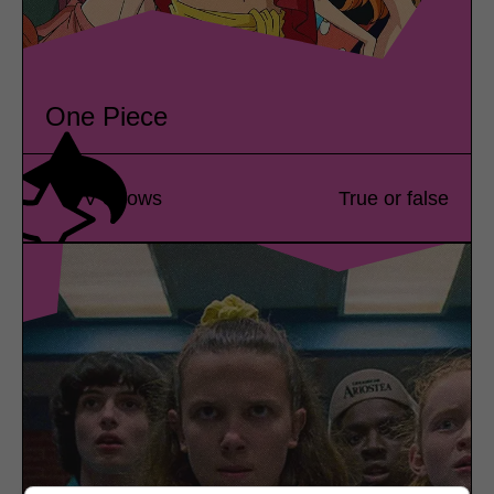
One Piece
TV Shows
True or false