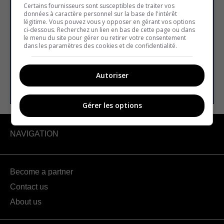
newsletter
Certains fournisseurs sont susceptibles de traiter vos
données à caractère personnel sur la base de l'intérêt
légitime. Vous pouvez vous y opposer en gérant vos options
ci-dessous. Recherchez un lien en bas de cette page ou dans
le menu du site pour gérer ou retirer votre consentement
Email address
dans les paramètres des cookies et de confidentialité.
Autoriser
SUBSCRIBE
Gérer les options
NAVIGATION
Become a partner
Contact us
About us