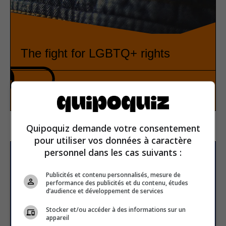
The fight for LGBTQ+ rights
History
True or false
Quipoquiz demande votre consentement
pour utiliser vos données à caractère
personnel dans les cas suivants :
Subscribe to our
newsletter
Publicités et contenu personnalisés, mesure de
performance des publicités et du contenu, études
d’audience et développement de services
Stocker et/ou accéder à des informations sur un
Email address
appareil