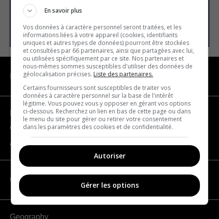
En savoir plus
SUBSCRIBE
Vos données à caractère personnel seront traitées, et les
informations liées à votre appareil (cookies, identifiants
uniques et autres types de données) pourront être stockées
et consultées par 66 partenaires, ainsi que partagées avec lui,
ou utilisées spécifiquement par ce site. Nos partenaires et
nous-mêmes sommes susceptibles d'utiliser des données de
géolocalisation précises.
Liste des partenaires.
NAVIGATION
Certains fournisseurs sont susceptibles de traiter vos
données à caractère personnel sur la base de l'intérêt
légitime. Vous pouvez vous y opposer en gérant vos options
ci-dessous. Recherchez un lien en bas de cette page ou dans
Become a partner
le menu du site pour gérer ou retirer votre consentement
dans les paramètres des cookies et de confidentialité.
Contact us
About us
Autoriser
CATEGORIES
Gérer les options
Geography