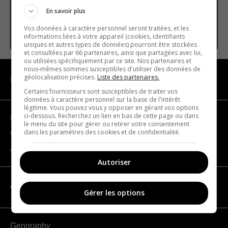
En savoir plus
SUBSCRIBE
Vos données à caractère personnel seront traitées, et les
informations liées à votre appareil (cookies, identifiants
uniques et autres types de données) pourront être stockées
et consultées par 66 partenaires, ainsi que partagées avec lui,
ou utilisées spécifiquement par ce site. Nos partenaires et
nous-mêmes sommes susceptibles d'utiliser des données de
géolocalisation précises.
Liste des partenaires.
NAVIGATION
Certains fournisseurs sont susceptibles de traiter vos
données à caractère personnel sur la base de l'intérêt
légitime. Vous pouvez vous y opposer en gérant vos options
ci-dessous. Recherchez un lien en bas de cette page ou dans
Become a partner
le menu du site pour gérer ou retirer votre consentement
dans les paramètres des cookies et de confidentialité.
Contact us
About us
Autoriser
CATEGORIES
Gérer les options
Geography