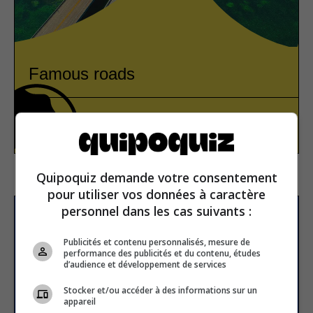
Famous roads
Geography
True or false
Quipoquiz demande votre consentement
pour utiliser vos données à caractère
personnel dans les cas suivants :
Subscribe to our
newsletter
Publicités et contenu personnalisés, mesure de
performance des publicités et du contenu, études
d’audience et développement de services
Stocker et/ou accéder à des informations sur un
Email address
appareil