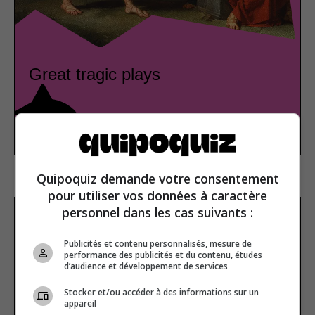
Great tragic plays
Literature
True or false
Quipoquiz demande votre consentement
pour utiliser vos données à caractère
personnel dans les cas suivants :
Subscribe to our
newsletter
Publicités et contenu personnalisés, mesure de
performance des publicités et du contenu, études
d’audience et développement de services
Stocker et/ou accéder à des informations sur un
Email address
appareil