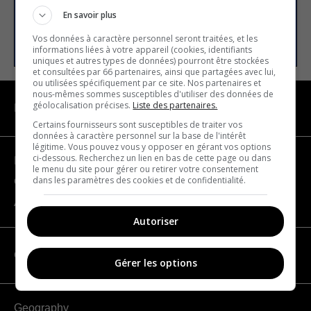
En savoir plus
SUBSCRIBE
Vos données à caractère personnel seront traitées, et les
informations liées à votre appareil (cookies, identifiants
uniques et autres types de données) pourront être stockées
et consultées par 66 partenaires, ainsi que partagées avec lui,
ou utilisées spécifiquement par ce site. Nos partenaires et
nous-mêmes sommes susceptibles d'utiliser des données de
géolocalisation précises.
Liste des partenaires.
NAVIGATION
Certains fournisseurs sont susceptibles de traiter vos
données à caractère personnel sur la base de l'intérêt
légitime. Vous pouvez vous y opposer en gérant vos options
ci-dessous. Recherchez un lien en bas de cette page ou dans
Become a partner
le menu du site pour gérer ou retirer votre consentement
dans les paramètres des cookies et de confidentialité.
Contact us
About us
Autoriser
CATEGORIES
Gérer les options
Geography