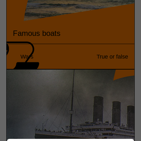
Famous boats
Wars
True or false