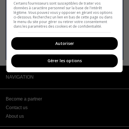
newsletter
Certains fournisseurs sont susceptibles de traiter vos
données à caractère personnel sur la base de l'intérêt
légitime. Vous pouvez vous y opposer en gérant vos options
ci-dessous. Recherchez un lien en bas de cette page ou dans
le menu du site pour gérer ou retirer votre consentement
Email address
dans les paramètres des cookies et de confidentialité.
Autoriser
SUBSCRIBE
Gérer les options
NAVIGATION
Become a partner
Contact us
About us