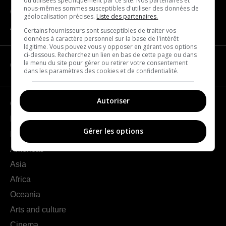
ou utilisées spécifiquement par ce site. Nos partenaires et
nous-mêmes sommes susceptibles d'utiliser des données de
Contact us
géolocalisation précises.
Liste des partenaires.
About us
Certains fournisseurs sont susceptibles de traiter vos
données à caractère personnel sur la base de l'intérêt
légitime. Vous pouvez vous y opposer en gérant vos options
ci-dessous. Recherchez un lien en bas de cette page ou dans
le menu du site pour gérer ou retirer votre consentement
CATEGORIES
dans les paramètres des cookies et de confidentialité.
Autoriser
Geography
France
Gérer les options
Europe
Americas
Asia
Africa
Oceania
Arts and culture
Cinema