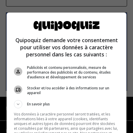
Subscribe to our
newsletter
Quipoquiz demande votre consentement
pour utiliser vos données à caractère
Email address
personnel dans les cas suivants :
Publicités et contenu personnalisés, mesure de
performance des publicités et du contenu, études
SUBSCRIBE
d’audience et développement de services
Stocker et/ou accéder à des informations sur un
appareil
En savoir plus
NAVIGATION
Vos données à caractère personnel seront traitées, et les
informations liées à votre appareil (cookies, identifiants
uniques et autres types de données) pourront être stockées
et consultées par 66 partenaires, ainsi que partagées avec lui,
Become a partner