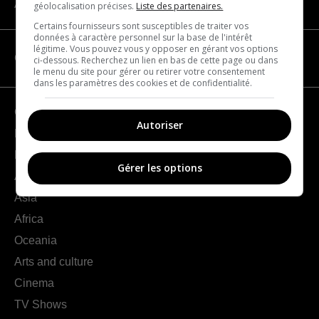
About us
géolocalisation précises.
Liste des partenaires.
Certains fournisseurs sont susceptibles de traiter vos
données à caractère personnel sur la base de l'intérêt
légitime. Vous pouvez vous y opposer en gérant vos options
CATEGORIES
ci-dessous. Recherchez un lien en bas de cette page ou dans
le menu du site pour gérer ou retirer votre consentement
dans les paramètres des cookies et de confidentialité.
Geography
Autoriser
France
Europe
Gérer les options
Americas
Asia
Africa
Oceania
Arts and culture
Cinema
TV Shows