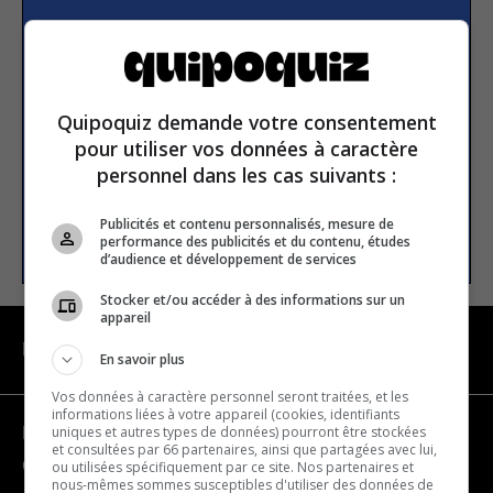
Subscribe to our
newsletter
Quipoquiz demande votre consentement
Email address
pour utiliser vos données à caractère
personnel dans les cas suivants :
Publicités et contenu personnalisés, mesure de
SUBSCRIBE
performance des publicités et du contenu, études
d’audience et développement de services
Stocker et/ou accéder à des informations sur un
appareil
NAVIGATION
En savoir plus
Vos données à caractère personnel seront traitées, et les
informations liées à votre appareil (cookies, identifiants
uniques et autres types de données) pourront être stockées
Become a partner
et consultées par 66 partenaires, ainsi que partagées avec lui,
Contact us
ou utilisées spécifiquement par ce site. Nos partenaires et
nous-mêmes sommes susceptibles d'utiliser des données de