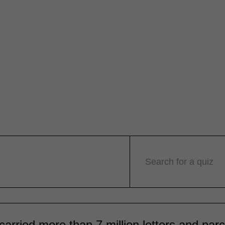
Search for a quiz
 carried more than 7 million letters and par