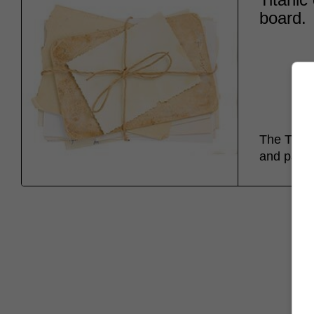
board.
The Titan
and parce