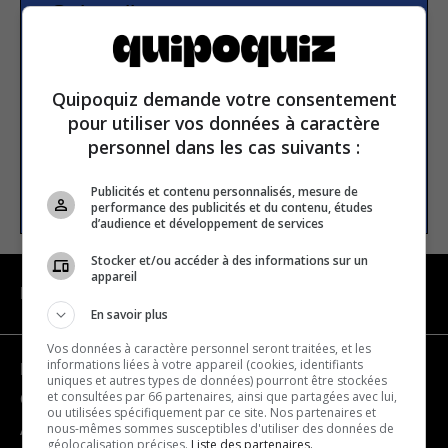
Subscribe to our
newsletter
Quipoquiz demande votre consentement
Email address
pour utiliser vos données à caractère
personnel dans les cas suivants :
SUBSCRIBE
Publicités et contenu personnalisés, mesure de
performance des publicités et du contenu, études
d’audience et développement de services
Stocker et/ou accéder à des informations sur un
appareil
NAVIGATION
En savoir plus
Vos données à caractère personnel seront traitées, et les
informations liées à votre appareil (cookies, identifiants
Become a partner
uniques et autres types de données) pourront être stockées
et consultées par 66 partenaires, ainsi que partagées avec lui,
Contact us
ou utilisées spécifiquement par ce site. Nos partenaires et
nous-mêmes sommes susceptibles d'utiliser des données de
About us
géolocalisation précises.
Liste des partenaires.