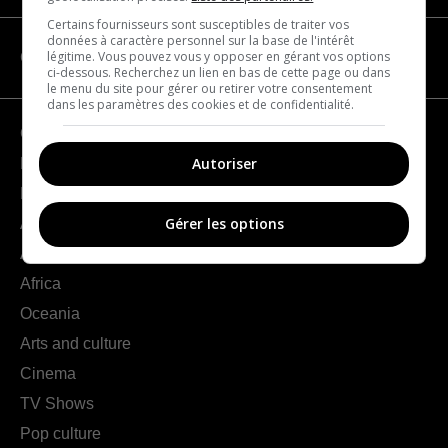
Certains fournisseurs sont susceptibles de traiter vos
données à caractère personnel sur la base de l'intérêt
légitime. Vous pouvez vous y opposer en gérant vos options
CATEGORIES
ci-dessous. Recherchez un lien en bas de cette page ou dans
le menu du site pour gérer ou retirer votre consentement
dans les paramètres des cookies et de confidentialité.
Geography
Autoriser
France
Europe
Gérer les options
Americas
Asia
Africa
Oceania
Arts and culture
Cinema
TV Shows
Pop culture