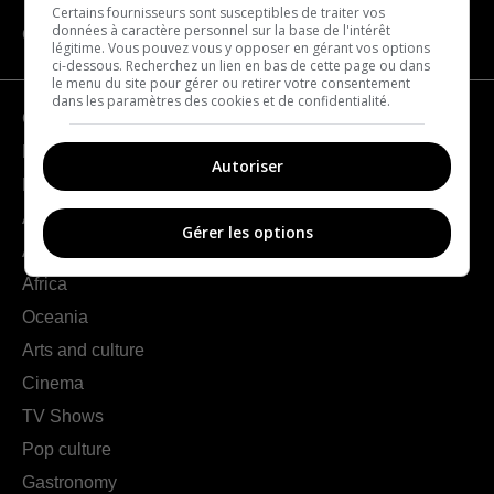
Certains fournisseurs sont susceptibles de traiter vos
données à caractère personnel sur la base de l'intérêt
CATEGORIES
légitime. Vous pouvez vous y opposer en gérant vos options
ci-dessous. Recherchez un lien en bas de cette page ou dans
le menu du site pour gérer ou retirer votre consentement
dans les paramètres des cookies et de confidentialité.
Geography
France
Autoriser
Europe
Americas
Gérer les options
Asia
Africa
Oceania
Arts and culture
Cinema
TV Shows
Pop culture
Gastronomy