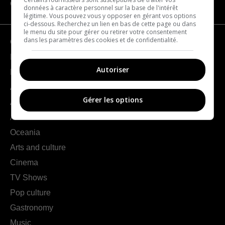
CATEGORIES
données à caractère personnel sur la base de l'intérêt
légitime. Vous pouvez vous y opposer en gérant vos options
ci-dessous. Recherchez un lien en bas de cette page ou dans
le menu du site pour gérer ou retirer votre consentement
dans les paramètres des cookies et de confidentialité.
Geography
France
Autoriser
Europe
Americas
Gérer les options
Asia
Africa
Oceania
Arts and culture
Cinema
TV Shows
Pop culture
Gastronomy
Music