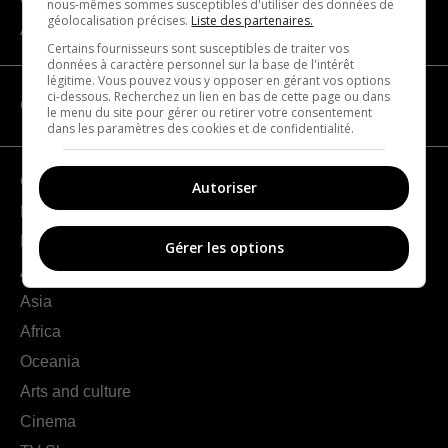
nous-mêmes sommes susceptibles d'utiliser des données de
géolocalisation précises.
Liste des partenaires.
About us
Certains fournisseurs sont susceptibles de traiter vos
données à caractère personnel sur la base de l'intérêt
légitime. Vous pouvez vous y opposer en gérant vos options
ci-dessous. Recherchez un lien en bas de cette page ou dans
CATEGORIES
le menu du site pour gérer ou retirer votre consentement
dans les paramètres des cookies et de confidentialité.
Geography
Autoriser
France
Europe
Gérer les options
Americas
Asia
Africa
Oceania
Arts and culture
Cinema