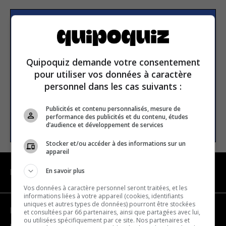
Subscribe to our
newsletter
Quipoquiz demande votre consentement
pour utiliser vos données à caractère
Email address
personnel dans les cas suivants :
Publicités et contenu personnalisés, mesure de
performance des publicités et du contenu, études
SUBSCRIBE
d’audience et développement de services
Stocker et/ou accéder à des informations sur un
appareil
En savoir plus
NAVIGATION
Vos données à caractère personnel seront traitées, et les
informations liées à votre appareil (cookies, identifiants
uniques et autres types de données) pourront être stockées
Become a partner
et consultées par 66 partenaires, ainsi que partagées avec lui,
ou utilisées spécifiquement par ce site. Nos partenaires et
Contact us