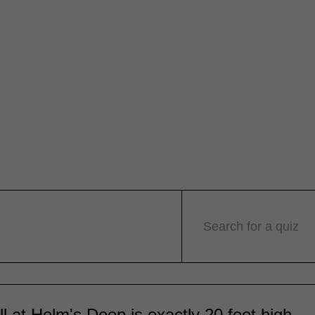
Search for a quiz
l at Helm's Deep is exactly 20 feet high.