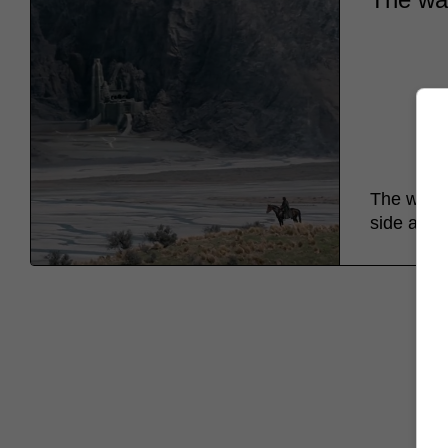
The wall 
side at it