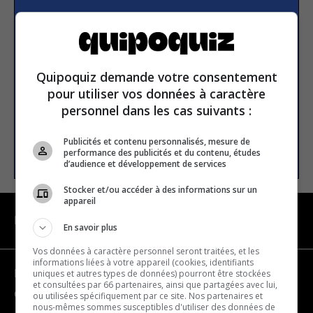
Subscribe to our
newsletter
Quipoquiz demande votre consentement
Email address
pour utiliser vos données à caractère
personnel dans les cas suivants :
Publicités et contenu personnalisés, mesure de
SUBSCRIBE
performance des publicités et du contenu, études
d’audience et développement de services
Stocker et/ou accéder à des informations sur un
appareil
NAVIGATION
En savoir plus
Vos données à caractère personnel seront traitées, et les
informations liées à votre appareil (cookies, identifiants
uniques et autres types de données) pourront être stockées
Become a partner
et consultées par 66 partenaires, ainsi que partagées avec lui,
Contact us
ou utilisées spécifiquement par ce site. Nos partenaires et
nous-mêmes sommes susceptibles d'utiliser des données de