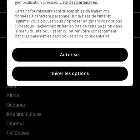
About us
géolocalisation précises.
Liste des partenaires.
Certains fournisseurs sont susceptibles de traiter vos
données à caractère personnel sur la base de l'intérêt
légitime. Vous pouvez vous y opposer en gérant vos options
CATEGORIES
ci-dessous. Recherchez un lien en bas de cette page ou dans
le menu du site pour gérer ou retirer votre consentement
dans les paramètres des cookies et de confidentialité.
Geography
Autoriser
France
Europe
Gérer les options
Americas
Asia
Africa
Oceania
Arts and culture
Cinema
TV Shows