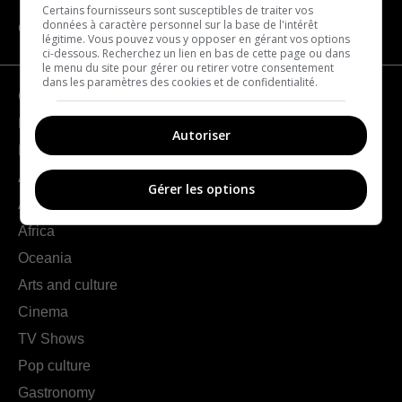
Certains fournisseurs sont susceptibles de traiter vos
données à caractère personnel sur la base de l'intérêt
CATEGORIES
légitime. Vous pouvez vous y opposer en gérant vos options
ci-dessous. Recherchez un lien en bas de cette page ou dans
le menu du site pour gérer ou retirer votre consentement
dans les paramètres des cookies et de confidentialité.
Geography
France
Autoriser
Europe
Americas
Gérer les options
Asia
Africa
Oceania
Arts and culture
Cinema
TV Shows
Pop culture
Gastronomy