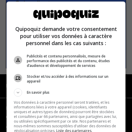
Subscribe to our
newsletter
Quipoquiz demande votre consentement
Email address
pour utiliser vos données à caractère
personnel dans les cas suivants :
SUBSCRIBE
Publicités et contenu personnalisés, mesure de
performance des publicités et du contenu, études
d’audience et développement de services
Stocker et/ou accéder à des informations sur un
appareil
NAVIGATION
En savoir plus
Vos données à caractère personnel seront traitées, et les
informations liées à votre appareil (cookies, identifiants
Become a partner
uniques et autres types de données) pourront être stockées
et consultées par 66 partenaires, ainsi que partagées avec lui,
Contact us
ou utilisées spécifiquement par ce site. Nos partenaires et
nous-mêmes sommes susceptibles d'utiliser des données de
About us
géolocalisation précises.
Liste des partenaires.