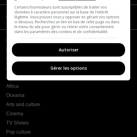
Certains fournisseurs sont susceptibles de traiter vos
données à caractère personnel sur la base de l'intérêt
légitime. Vous pouvez vous y opposer en gérant vos options
CATEGORIES
ci-dessous. Recherchez un lien en bas de cette page ou dans
le menu du site pour gérer ou retirer votre consentement
dans les paramètres des cookies et de confidentialité.
Geography
Autoriser
France
Europe
Americas
Gérer les options
Asia
Africa
Oceania
Arts and culture
Cinema
TV Shows
Pop culture