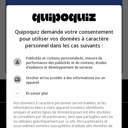
Subscribe to our
newsletter
Quipoquiz demande votre consentement
Email address
pour utiliser vos données à caractère
personnel dans les cas suivants :
Publicités et contenu personnalisés, mesure de
SUBSCRIBE
performance des publicités et du contenu, études
d’audience et développement de services
Stocker et/ou accéder à des informations sur un
appareil
NAVIGATION
En savoir plus
Vos données à caractère personnel seront traitées, et les
informations liées à votre appareil (cookies, identifiants
uniques et autres types de données) pourront être stockées
Become a partner
et consultées par 66 partenaires, ainsi que partagées avec lui,
Contact us
ou utilisées spécifiquement par ce site. Nos partenaires et
nous-mêmes sommes susceptibles d'utiliser des données de