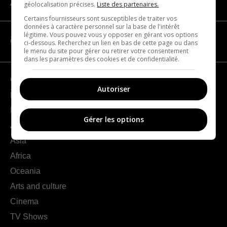
About us
géolocalisation précises.
Liste des partenaires.
Certains fournisseurs sont susceptibles de traiter vos
données à caractère personnel sur la base de l'intérêt
légitime. Vous pouvez vous y opposer en gérant vos options
CATEGORIES
ci-dessous. Recherchez un lien en bas de cette page ou dans
le menu du site pour gérer ou retirer votre consentement
dans les paramètres des cookies et de confidentialité.
Geography
Autoriser
France
Europe
Gérer les options
Americas
Asia
Africa
Oceania
Arts and culture
Cinema
TV Shows