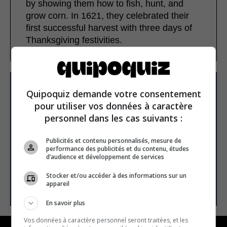
by showing them how to fish, hunt, and
grow corn. In 1621, they celebrated their
first successful harvest with three days of
Thanksgiving festivities.
Subscribe to our
Quipoquiz demande votre consentement
pour utiliser vos données à caractère
newsletter
personnel dans les cas suivants :
Publicités et contenu personnalisés, mesure de
Email address
performance des publicités et du contenu, études
d’audience et développement de services
Stocker et/ou accéder à des informations sur un
SUBSCRIBE
appareil
En savoir plus
Vos données à caractère personnel seront traitées, et les