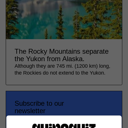
The Rocky Mountains separate
the Yukon from Alaska.
Although they are 745 mi. (1200 km) long,
the Rockies do not extend to the Yukon.
Subscribe to our
newsletter