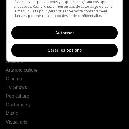
légitime. Vous pouvez vous y opposer en gérant vos options
ci-dessous. Recherchez un lien en bas de cette page ou dans
Geography
le menu du site pour gérer ou retirer votre consentement
dans les paramètres des cookies et de confidentialité.
France
Europe
Autoriser
Americas
Asia
Gérer les options
Africa
Oceania
Arts and culture
Cinema
TV Shows
Pop culture
Gastronomy
Music
Visual arts