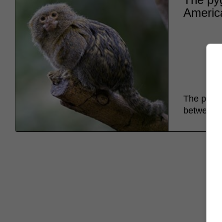
Americ
The pygmy
between 4.