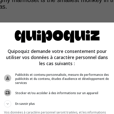
as.
Quipoquiz demande votre consentement pour
 marmoset is the smallest monkey in the Americas. It 
utiliser vos données à caractère personnel dans
7 and 6 in. (12 and 15 cm) not including the tail.
les cas suivants :
Publicités et contenu personnalisés, mesure de performance des
publicités et du contenu, études d’audience et développement de
services
Stocker et/ou accéder à des informations sur un appareil
En savoir plus
Vos données à caractère personnel seront traitées, et les informations