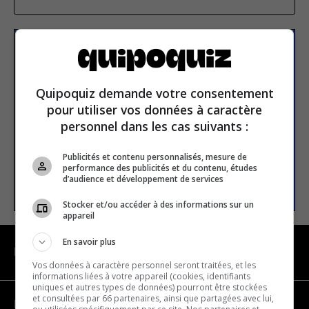
Subscribe to our
newsletter
Quipoquiz demande votre consentement
pour utiliser vos données à caractère
Email address
personnel dans les cas suivants :
Publicités et contenu personnalisés, mesure de
performance des publicités et du contenu, études
SUBSCRIBE
d’audience et développement de services
Stocker et/ou accéder à des informations sur un
appareil
En savoir plus
NAVIGATION
Vos données à caractère personnel seront traitées, et les
informations liées à votre appareil (cookies, identifiants
uniques et autres types de données) pourront être stockées
et consultées par 66 partenaires, ainsi que partagées avec lui,
Become a partner