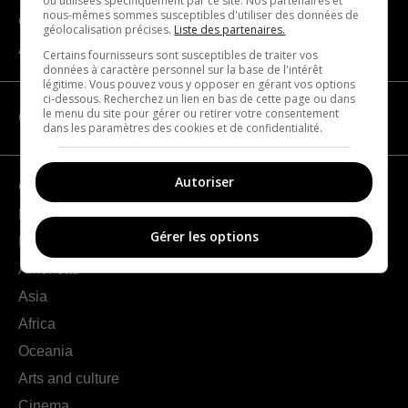
ou utilisées spécifiquement par ce site. Nos partenaires et
nous-mêmes sommes susceptibles d'utiliser des données de
Contact us
géolocalisation précises.
Liste des partenaires.
About us
Certains fournisseurs sont susceptibles de traiter vos
données à caractère personnel sur la base de l'intérêt
légitime. Vous pouvez vous y opposer en gérant vos options
ci-dessous. Recherchez un lien en bas de cette page ou dans
le menu du site pour gérer ou retirer votre consentement
CATEGORIES
dans les paramètres des cookies et de confidentialité.
Autoriser
Geography
France
Gérer les options
Europe
Americas
Asia
Africa
Oceania
Arts and culture
Cinema