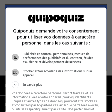
Subscribe to our
newsletter
Quipoquiz demande votre consentement
pour utiliser vos données à caractère
Email address
personnel dans les cas suivants :
Publicités et contenu personnalisés, mesure de
performance des publicités et du contenu, études
SUBSCRIBE
d’audience et développement de services
Stocker et/ou accéder à des informations sur un
appareil
En savoir plus
NAVIGATION
Vos données à caractère personnel seront traitées, et les
informations liées à votre appareil (cookies, identifiants
uniques et autres types de données) pourront être stockées
Become a partner
et consultées par 66 partenaires, ainsi que partagées avec lui,
ou utilisées spécifiquement par ce site. Nos partenaires et
Contact us