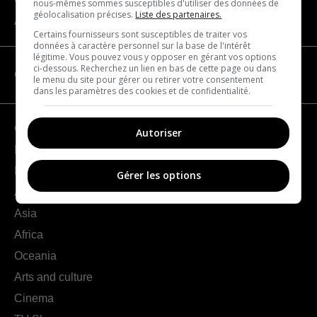
nous-mêmes sommes susceptibles d'utiliser des données de
géolocalisation précises.
Liste des partenaires.
About us
Certains fournisseurs sont susceptibles de traiter vos
données à caractère personnel sur la base de l'intérêt
légitime. Vous pouvez vous y opposer en gérant vos options
ci-dessous. Recherchez un lien en bas de cette page ou dans
CATEGORIES
le menu du site pour gérer ou retirer votre consentement
dans les paramètres des cookies et de confidentialité.
Geography
Autoriser
France
Europe
Gérer les options
Americas
Asia
Africa
Oceania
Arts and culture
Cinema