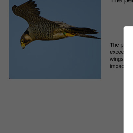
The peregr
exceeds 19
wings to 
impact of 