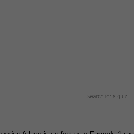
Search for a quiz
egrine falcon is as fast as a Formula 1 rac