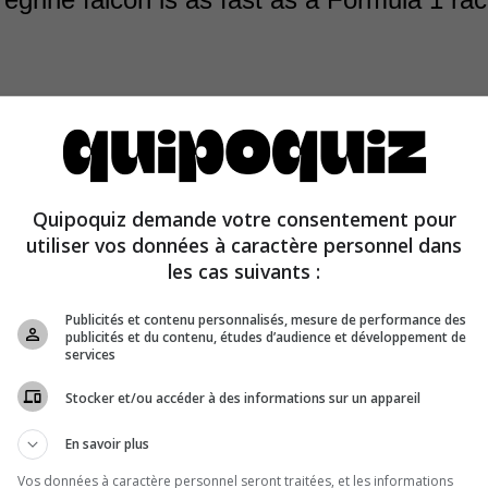
ine falcon is the fastest animal in the world. When it div
0 mph (300 km/h)! Once it has spotted its prey, it folds i
Quipoquiz demande votre consentement pour
begin its amazing downward nose-dive. At that speed, th
utiliser vos données à caractère personnel dans
one of its half-closed claws on its victim is enough to kill i
les cas suivants :
Publicités et contenu personnalisés, mesure de performance des
publicités et du contenu, études d’audience et développement de
services
Stocker et/ou accéder à des informations sur un appareil
En savoir plus
Vos données à caractère personnel seront traitées, et les informations