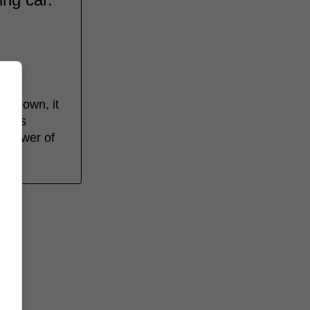
es down, it
n its
e power of
t.