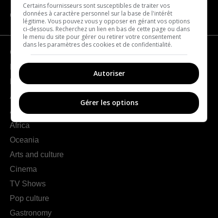
Certains fournisseurs sont susceptibles de traiter vos
données à caractère personnel sur la base de l'intérêt
CATEGORIES
légitime. Vous pouvez vous y opposer en gérant vos options
ci-dessous. Recherchez un lien en bas de cette page ou dans
le menu du site pour gérer ou retirer votre consentement
dans les paramètres des cookies et de confidentialité.
Geography
France
Autoriser
Europe
Americas
Gérer les options
Asia
Africa
Oceania
Arts and culture
Cinema
TV Shows
Pop culture
Gastronomy