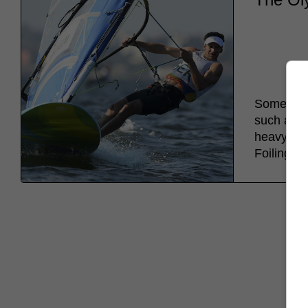
Some even
such as R
heavyweig
Foiling (mu