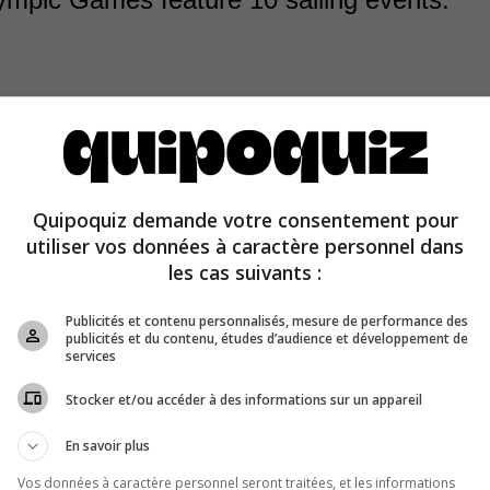
ts are for men, others for women, and one is mixed, in
S:X (windsurfer); Laser (one-person dinghy); Finn (one
Quipoquiz demande votre consentement pour
ht dinghy); 470 (two-person dinghy); 49er (skiff); and N
utiliser vos données à caractère personnel dans
ltihull).
les cas suivants :
Publicités et contenu personnalisés, mesure de performance des
publicités et du contenu, études d’audience et développement de
services
Stocker et/ou accéder à des informations sur un appareil
En savoir plus
Vos données à caractère personnel seront traitées, et les informations