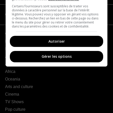
Certains fournisseurs sont susceptibles de traiter vos
données à caractère personnel sur la base de l'intérêt
légitime. Vous pouvez vous y opposer en gérant vos options
CATEGORIES
ci-dessous. Recherchez un lien en bas de cette page ou dans
le menu du site pour gérer ou retirer votre consentement
dans les paramètres des cookies et de confidentialité.
Geography
Autoriser
France
Europe
Gérer les options
Americas
Asia
Africa
Oceania
Arts and culture
Cinema
TV Shows
Pop culture