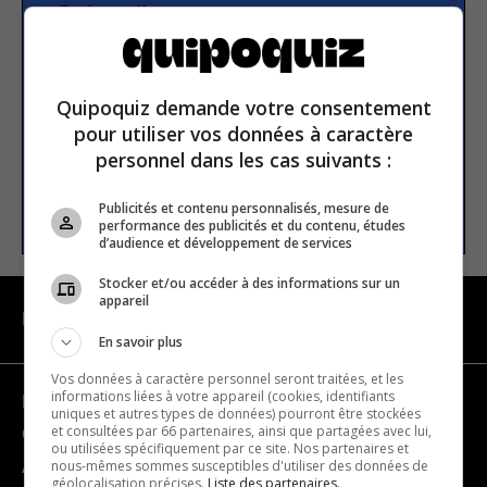
Subscribe to our
newsletter
Quipoquiz demande votre consentement
Email address
pour utiliser vos données à caractère
personnel dans les cas suivants :
SUBSCRIBE
Publicités et contenu personnalisés, mesure de
performance des publicités et du contenu, études
d’audience et développement de services
Stocker et/ou accéder à des informations sur un
appareil
NAVIGATION
En savoir plus
Vos données à caractère personnel seront traitées, et les
informations liées à votre appareil (cookies, identifiants
Become a partner
uniques et autres types de données) pourront être stockées
et consultées par 66 partenaires, ainsi que partagées avec lui,
Contact us
ou utilisées spécifiquement par ce site. Nos partenaires et
nous-mêmes sommes susceptibles d'utiliser des données de
About us
géolocalisation précises.
Liste des partenaires.