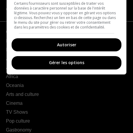
Certains fournisseurs sont susceptibles de traiter vos
données à caractère personnel sur la base de l'intérêt
CATEGORIES
légitime. Vous pouvez vous y opposer en gérant vos options
ci-dessous. Recherchez un lien en bas de cette page ou dans
le menu du site pour gérer ou retirer votre consentement
dans les paramètres des cookies et de confidentialité.
Geography
France
Autoriser
Europe
Americas
Gérer les options
Asia
Africa
Oceania
Arts and culture
Cinema
TV Shows
Pop culture
Gastronomy