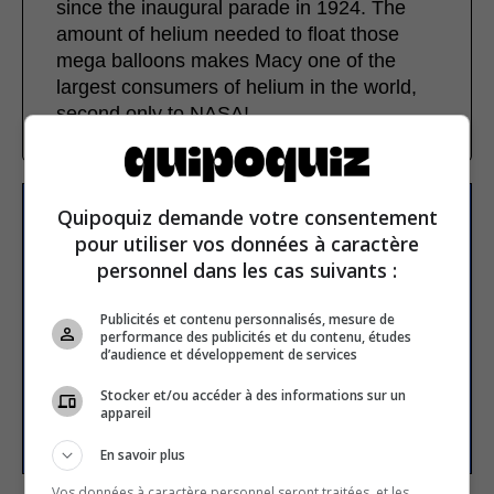
since the inaugural parade in 1924. The
amount of helium needed to float those
mega balloons makes Macy one of the
largest consumers of helium in the world,
second only to NASA!
Quipoquiz demande votre consentement
Subscribe to our
pour utiliser vos données à caractère
newsletter
personnel dans les cas suivants :
Publicités et contenu personnalisés, mesure de
Email address
performance des publicités et du contenu, études
d’audience et développement de services
Stocker et/ou accéder à des informations sur un
appareil
SUBSCRIBE
En savoir plus
Vos données à caractère personnel seront traitées, et les