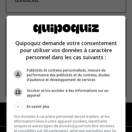
unnoticed.
Subscribe to our
newsletter
Quipoquiz demande votre consentement
pour utiliser vos données à caractère
personnel dans les cas suivants :
Email address
Publicités et contenu personnalisés, mesure de
performance des publicités et du contenu, études
d’audience et développement de services
SUBSCRIBE
Stocker et/ou accéder à des informations sur un
appareil
En savoir plus
NAVIGATION
Vos données à caractère personnel seront traitées, et les
informations liées à votre appareil (cookies, identifiants
uniques et autres types de données) pourront être stockées
et consultées par 66 partenaires, ainsi que partagées avec lui,