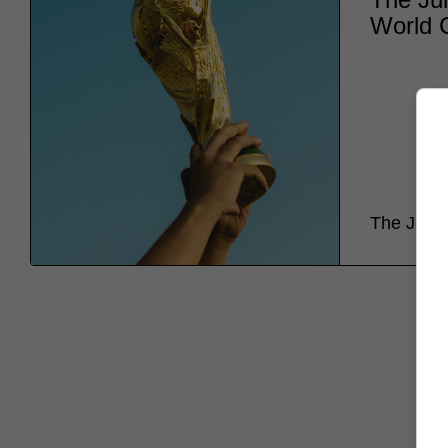
World 
The Jules