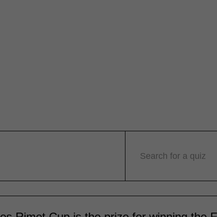
Search for a quiz
es Rimet Cup is the prize for winning the 