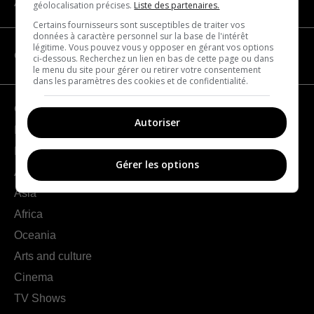
About us
géolocalisation précises.
Liste des partenaires.
Certains fournisseurs sont susceptibles de traiter vos
données à caractère personnel sur la base de l'intérêt
légitime. Vous pouvez vous y opposer en gérant vos options
CATEGORIES
ci-dessous. Recherchez un lien en bas de cette page ou dans
le menu du site pour gérer ou retirer votre consentement
dans les paramètres des cookies et de confidentialité.
Geography
Autoriser
France
Europe
Gérer les options
Americas
Asia
Africa
Oceania
Arts and culture
Cinema
TV Shows