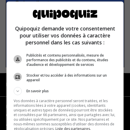
Subscribe to our
newsletter
Quipoquiz demande votre consentement
Email address
pour utiliser vos données à caractère
personnel dans les cas suivants :
SUBSCRIBE
Publicités et contenu personnalisés, mesure de
performance des publicités et du contenu, études
d’audience et développement de services
Stocker et/ou accéder à des informations sur un
appareil
NAVIGATION
En savoir plus
Vos données à caractère personnel seront traitées, et les
informations liées à votre appareil (cookies, identifiants
Become a partner
uniques et autres types de données) pourront être stockées
et consultées par 66 partenaires, ainsi que partagées avec lui,
Contact us
ou utilisées spécifiquement par ce site. Nos partenaires et
nous-mêmes sommes susceptibles d'utiliser des données de
About us
géolocalisation précises.
Liste des partenaires.