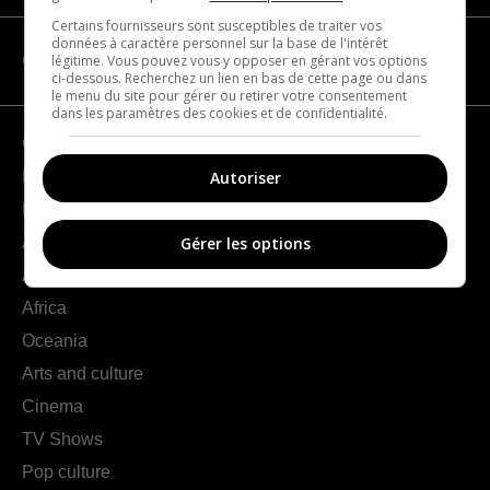
Certains fournisseurs sont susceptibles de traiter vos
données à caractère personnel sur la base de l'intérêt
légitime. Vous pouvez vous y opposer en gérant vos options
CATEGORIES
ci-dessous. Recherchez un lien en bas de cette page ou dans
le menu du site pour gérer ou retirer votre consentement
dans les paramètres des cookies et de confidentialité.
Geography
Autoriser
France
Europe
Americas
Gérer les options
Asia
Africa
Oceania
Arts and culture
Cinema
TV Shows
Pop culture