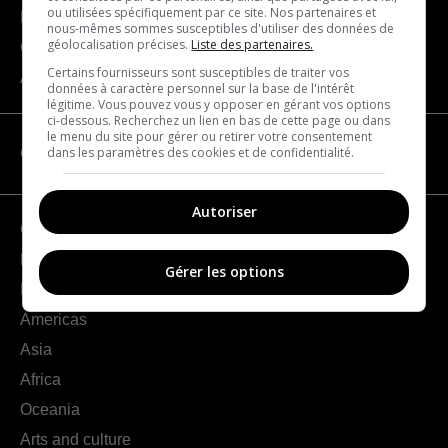
ou utilisées spécifiquement par ce site. Nos partenaires et
Become a partner
nous-mêmes sommes susceptibles d'utiliser des données de
géolocalisation précises.
Liste des partenaires.
Contact us
Certains fournisseurs sont susceptibles de traiter vos
About us
données à caractère personnel sur la base de l'intérêt
légitime. Vous pouvez vous y opposer en gérant vos options
ci-dessous. Recherchez un lien en bas de cette page ou dans
le menu du site pour gérer ou retirer votre consentement
dans les paramètres des cookies et de confidentialité.
CATEGORIES
Autoriser
Geography
France
Gérer les options
Europe
Americas
Asia
Africa
Oceania
Arts and culture