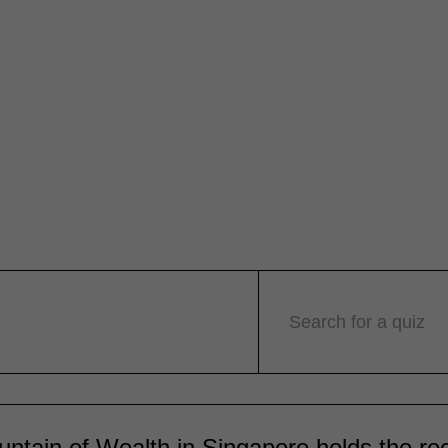
Search for a quiz
ntain of Wealth in Singapore holds the rec