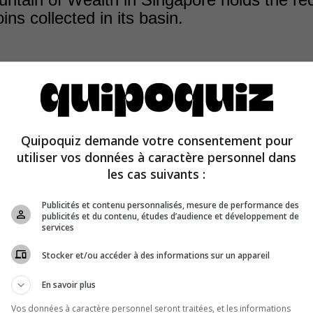
ins collected in its basin.
 Fountain holds this title. The Fountain of Wealth, mean
Quipoquiz demande votre consentement pour
to the legend that if you walk clockwise around the founta
utiliser vos données à caractère personnel dans
 in the water, you will have wealth and luck.
les cas suivants :
Publicités et contenu personnalisés, mesure de performance des
publicités et du contenu, études d’audience et développement de
services
Stocker et/ou accéder à des informations sur un appareil
En savoir plus
Vos données à caractère personnel seront traitées, et les informations