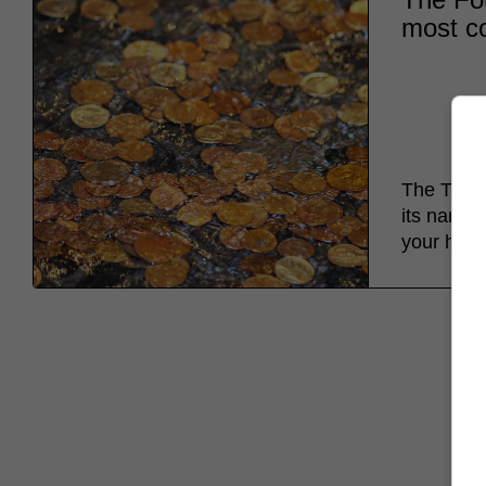
most co
The Trevi
its name 
your hand