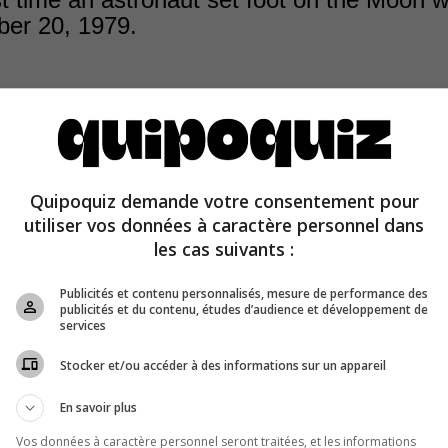
er 20, 1979.
Quipoquiz demande votre consentement pour
 July 20, 1969, that astronaut Neil Armstrong made histo
utiliser vos données à caractère personnel dans
the first man to set foot on the Moon.
les cas suivants :
Publicités et contenu personnalisés, mesure de performance des
publicités et du contenu, études d’audience et développement de
services
Stocker et/ou accéder à des informations sur un appareil
En savoir plus
Vos données à caractère personnel seront traitées, et les informations