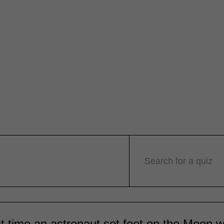
Search for a quiz
st time an astronaut set foot on the Moon 