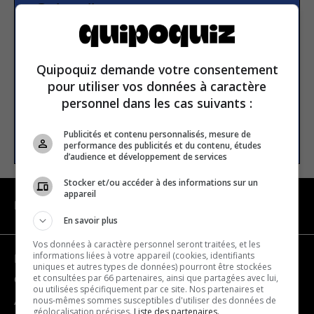
Subscribe to our
newsletter
Quipoquiz demande votre consentement
Email address
pour utiliser vos données à caractère
personnel dans les cas suivants :
SUBSCRIBE
Publicités et contenu personnalisés, mesure de
performance des publicités et du contenu, études
d’audience et développement de services
Stocker et/ou accéder à des informations sur un
appareil
NAVIGATION
En savoir plus
Vos données à caractère personnel seront traitées, et les
informations liées à votre appareil (cookies, identifiants
Become a partner
uniques et autres types de données) pourront être stockées
et consultées par 66 partenaires, ainsi que partagées avec lui,
Contact us
ou utilisées spécifiquement par ce site. Nos partenaires et
nous-mêmes sommes susceptibles d'utiliser des données de
About us
géolocalisation précises.
Liste des partenaires.