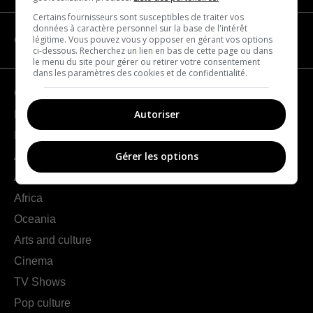
Certains fournisseurs sont susceptibles de traiter vos
données à caractère personnel sur la base de l'intérêt
légitime. Vous pouvez vous y opposer en gérant vos options
CATEGORIES
ci-dessous. Recherchez un lien en bas de cette page ou dans
le menu du site pour gérer ou retirer votre consentement
dans les paramètres des cookies et de confidentialité.
Geography
Autoriser
France
Europe
Gérer les options
Americas
Asia
Africa
Oceania
Arts and culture
Cinema
TV Shows
Pop culture