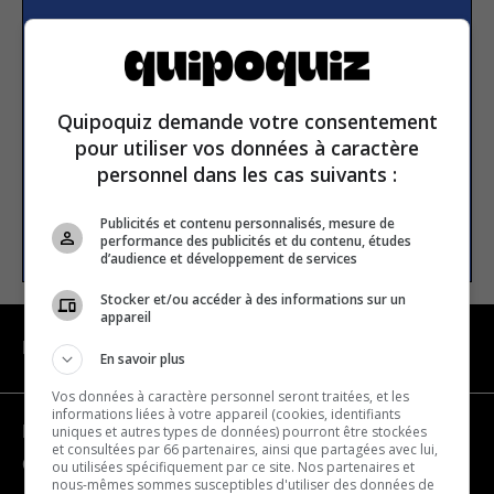
Subscribe to our
newsletter
Quipoquiz demande votre consentement
Email address
pour utiliser vos données à caractère
personnel dans les cas suivants :
Publicités et contenu personnalisés, mesure de
SUBSCRIBE
performance des publicités et du contenu, études
d’audience et développement de services
Stocker et/ou accéder à des informations sur un
appareil
NAVIGATION
En savoir plus
Vos données à caractère personnel seront traitées, et les
informations liées à votre appareil (cookies, identifiants
uniques et autres types de données) pourront être stockées
Become a partner
et consultées par 66 partenaires, ainsi que partagées avec lui,
Contact us
ou utilisées spécifiquement par ce site. Nos partenaires et
nous-mêmes sommes susceptibles d'utiliser des données de