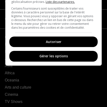
About us
géolocalisation précises.
Liste des partenaires.
Certains fournisseurs sont susceptibles de traiter vos
données à caractère personnel sur la base de l'intérêt
légitime. Vous pouvez vous y opposer en gérant vos options
CATEGORIES
ci-dessous. Recherchez un lien en bas de cette page ou dans
le menu du site pour gérer ou retirer votre consentement
dans les paramètres des cookies et de confidentialité.
Geography
Autoriser
France
Europe
Gérer les options
Americas
Asia
Africa
Oceania
Arts and culture
Cinema
TV Shows