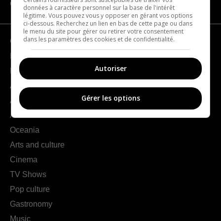
CATEGORIES
données à caractère personnel sur la base de l'intérêt
légitime. Vous pouvez vous y opposer en gérant vos options
ci-dessous. Recherchez un lien en bas de cette page ou dans
le menu du site pour gérer ou retirer votre consentement
dans les paramètres des cookies et de confidentialité.
Geography
France
Autoriser
Europe
Americas
Gérer les options
Asia
Africa
Oceania
Arts and culture
Cinema
TV Shows
Pop culture
Gastronomy
Music