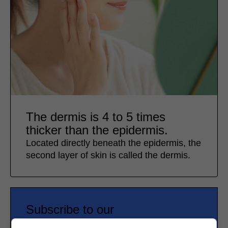
The dermis is 4 to 5 times
thicker than the epidermis.
Located directly beneath the epidermis, the
second layer of skin is called the dermis.
Subscribe to our
newsletter