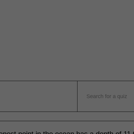
Search for a quiz
pest point in the ocean has a depth of 11