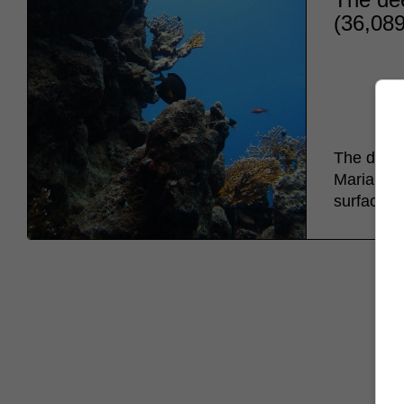
(36,089 
The deepe
Mariana T
surface.