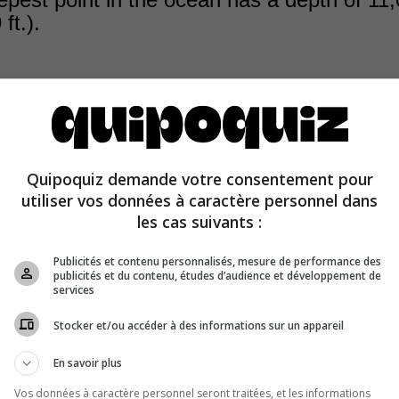
ft.).
st known point in the ocean, Challenger Deep, is found 
Quipoquiz demande votre consentement pour
rench in the Pacific Ocean, at 10,994 m (36,070 ft.) bel
utiliser vos données à caractère personnel dans
les cas suivants :
Publicités et contenu personnalisés, mesure de performance des
publicités et du contenu, études d’audience et développement de
services
Stocker et/ou accéder à des informations sur un appareil
En savoir plus
Vos données à caractère personnel seront traitées, et les informations