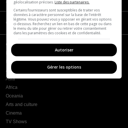
About us
géolocalisation précises.
Liste des partenaires.
Certains fournisseurs sont susceptibles de traiter vos
données à caractère personnel sur la base de l'intérêt
légitime. Vous pouvez vous y opposer en gérant vos options
CATEGORIES
ci-dessous. Recherchez un lien en bas de cette page ou dans
le menu du site pour gérer ou retirer votre consentement
dans les paramètres des cookies et de confidentialité.
Geography
Autoriser
France
Europe
Gérer les options
Americas
Asia
Africa
Oceania
Arts and culture
Cinema
TV Shows