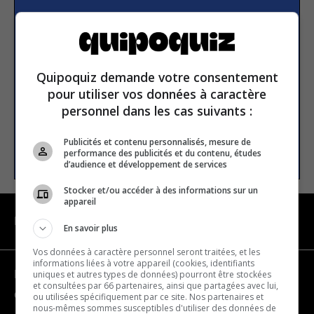
Subscribe to our
newsletter
Quipoquiz demande votre consentement
Email address
pour utiliser vos données à caractère
personnel dans les cas suivants :
Publicités et contenu personnalisés, mesure de
SUBSCRIBE
performance des publicités et du contenu, études
d’audience et développement de services
Stocker et/ou accéder à des informations sur un
appareil
NAVIGATION
En savoir plus
Vos données à caractère personnel seront traitées, et les
informations liées à votre appareil (cookies, identifiants
uniques et autres types de données) pourront être stockées
Become a partner
et consultées par 66 partenaires, ainsi que partagées avec lui,
Contact us
ou utilisées spécifiquement par ce site. Nos partenaires et
nous-mêmes sommes susceptibles d'utiliser des données de