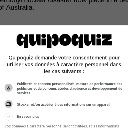
of Australia.
obyl disaster took place on April 26, 1986, at the Lenin
Quipoquiz demande votre consentement pour
tion in the Ukrainian SSR (now Ukraine), 9.5 mi. (15 km)
utiliser vos données à caractère personnel dans
.
les cas suivants :
Publicités et contenu personnalisés, mesure de performance des
publicités et du contenu, études d’audience et développement de
services
Stocker et/ou accéder à des informations sur un appareil
En savoir plus
Vos données à caractère personnel seront traitées, et les informations