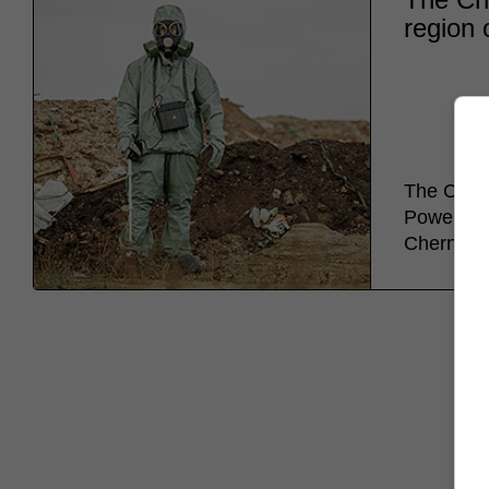
region 
The Chern
Power Sta
Chernobyl