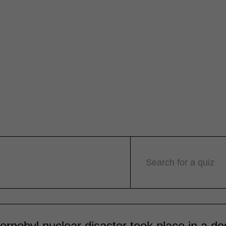
Search for a quiz
rnobyl nuclear disaster took place in a de