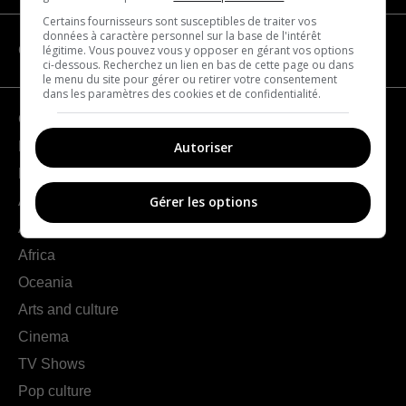
Certains fournisseurs sont susceptibles de traiter vos
données à caractère personnel sur la base de l'intérêt
légitime. Vous pouvez vous y opposer en gérant vos options
CATEGORIES
ci-dessous. Recherchez un lien en bas de cette page ou dans
le menu du site pour gérer ou retirer votre consentement
dans les paramètres des cookies et de confidentialité.
Geography
Autoriser
France
Europe
Americas
Gérer les options
Asia
Africa
Oceania
Arts and culture
Cinema
TV Shows
Pop culture