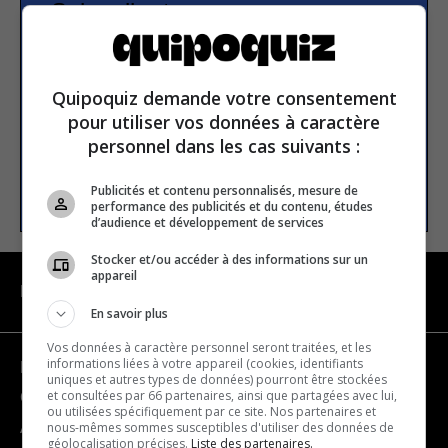
Subscribe to our
newsletter
Quipoquiz demande votre consentement
Email address
pour utiliser vos données à caractère
personnel dans les cas suivants :
SUBSCRIBE
Publicités et contenu personnalisés, mesure de
performance des publicités et du contenu, études
d’audience et développement de services
Stocker et/ou accéder à des informations sur un
appareil
NAVIGATION
En savoir plus
Vos données à caractère personnel seront traitées, et les
informations liées à votre appareil (cookies, identifiants
Become a partner
uniques et autres types de données) pourront être stockées
et consultées par 66 partenaires, ainsi que partagées avec lui,
Contact us
ou utilisées spécifiquement par ce site. Nos partenaires et
nous-mêmes sommes susceptibles d'utiliser des données de
About us
géolocalisation précises.
Liste des partenaires.