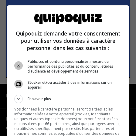
Subscribe to our
newsletter
Quipoquiz demande votre consentement
Email address
pour utiliser vos données à caractère
personnel dans les cas suivants :
Publicités et contenu personnalisés, mesure de
SUBSCRIBE
performance des publicités et du contenu, études
d’audience et développement de services
Stocker et/ou accéder à des informations sur un
appareil
NAVIGATION
En savoir plus
Vos données à caractère personnel seront traitées, et les
informations liées à votre appareil (cookies, identifiants
uniques et autres types de données) pourront être stockées
Become a partner
et consultées par 66 partenaires, ainsi que partagées avec lui,
Contact us
ou utilisées spécifiquement par ce site. Nos partenaires et
nous-mêmes sommes susceptibles d'utiliser des données de