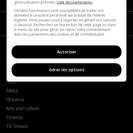
About us
géolocalisation précises.
Liste des partenaires.
Certains fournisseurs sont susceptibles de traiter vos
données à caractère personnel sur la base de l'intérêt
légitime. Vous pouvez vous y opposer en gérant vos options
CATEGORIES
ci-dessous. Recherchez un lien en bas de cette page ou dans
le menu du site pour gérer ou retirer votre consentement
dans les paramètres des cookies et de confidentialité.
Geography
Autoriser
France
Europe
Gérer les options
Americas
Asia
Africa
Oceania
Arts and culture
Cinema
TV Shows