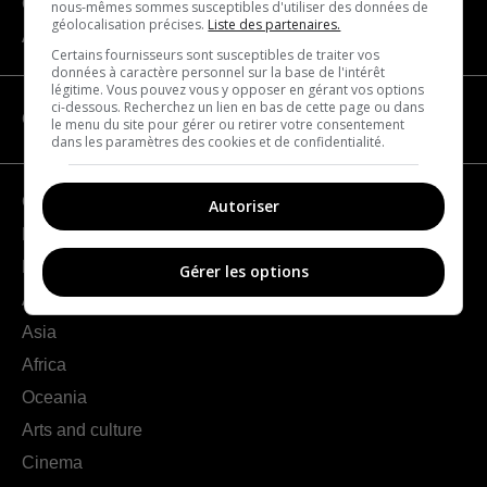
Contact us
nous-mêmes sommes susceptibles d'utiliser des données de
géolocalisation précises.
Liste des partenaires.
About us
Certains fournisseurs sont susceptibles de traiter vos
données à caractère personnel sur la base de l'intérêt
légitime. Vous pouvez vous y opposer en gérant vos options
ci-dessous. Recherchez un lien en bas de cette page ou dans
CATEGORIES
le menu du site pour gérer ou retirer votre consentement
dans les paramètres des cookies et de confidentialité.
Geography
Autoriser
France
Europe
Gérer les options
Americas
Asia
Africa
Oceania
Arts and culture
Cinema