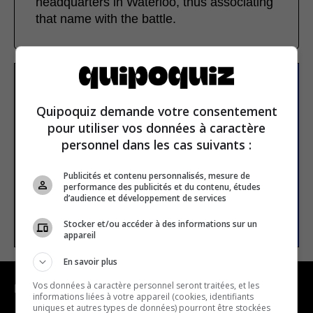
headquarters in Waterloo, thus associating
that name with the battle.
Subscribe to our
newsletter
Quipoquiz demande votre consentement
pour utiliser vos données à caractère
personnel dans les cas suivants :
Email address
Publicités et contenu personnalisés, mesure de
performance des publicités et du contenu, études
d’audience et développement de services
SUBSCRIBE
Stocker et/ou accéder à des informations sur un
appareil
En savoir plus
Vos données à caractère personnel seront traitées, et les
NAVIGATION
informations liées à votre appareil (cookies, identifiants
uniques et autres types de données) pourront être stockées