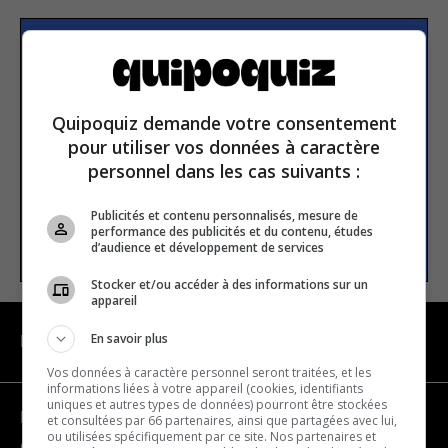
Subscribe to our
newsletter
Quipoquiz demande votre consentement
pour utiliser vos données à caractère
Email address
personnel dans les cas suivants :
Publicités et contenu personnalisés, mesure de
performance des publicités et du contenu, études
SUBSCRIBE
d’audience et développement de services
Stocker et/ou accéder à des informations sur un
appareil
En savoir plus
NAVIGATION
Vos données à caractère personnel seront traitées, et les
informations liées à votre appareil (cookies, identifiants
uniques et autres types de données) pourront être stockées
Become a partner
et consultées par 66 partenaires, ainsi que partagées avec lui,
ou utilisées spécifiquement par ce site. Nos partenaires et
Contact us