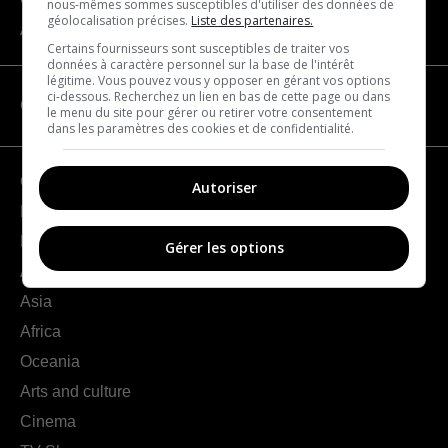
nous-mêmes sommes susceptibles d'utiliser des données de
géolocalisation précises.
Liste des partenaires.
About us
Certains fournisseurs sont susceptibles de traiter vos
données à caractère personnel sur la base de l'intérêt
légitime. Vous pouvez vous y opposer en gérant vos options
ci-dessous. Recherchez un lien en bas de cette page ou dans
CATEGORIES
le menu du site pour gérer ou retirer votre consentement
dans les paramètres des cookies et de confidentialité.
Geography
Autoriser
France
Europe
Gérer les options
Americas
Asia
Africa
Oceania
Arts and culture
Cinema