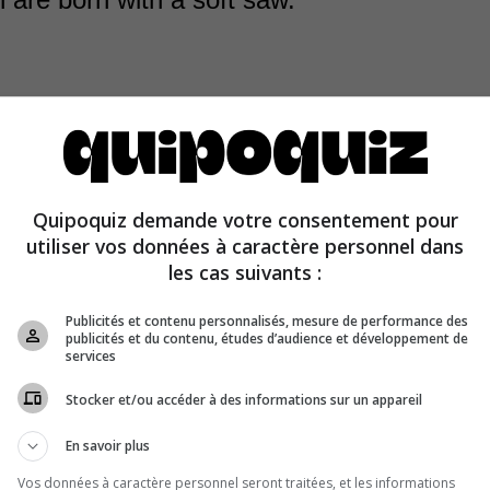
the saw is soft, but it hardens within only a few hours. At 
easures 6.5 ft. (2 m) in length, with 24 teeth on each si
Quipoquiz demande votre consentement pour
hough peaceful in nature, knows how to defend itself. It r
utiliser vos données à caractère personnel dans
 and forth to scare off aggressors.
les cas suivants :
Publicités et contenu personnalisés, mesure de performance des
publicités et du contenu, études d’audience et développement de
services
Stocker et/ou accéder à des informations sur un appareil
En savoir plus
Vos données à caractère personnel seront traitées, et les informations