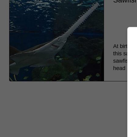
At birth, 
this saw m
sawfish, t
head back