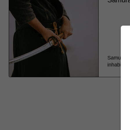
Samurai h
inhabited 