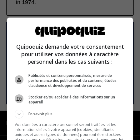
in 1974.
Subscribe to our
newsletter
Quipoquiz demande votre consentement
pour utiliser vos données à caractère
personnel dans les cas suivants :
Email address
Publicités et contenu personnalisés, mesure de
performance des publicités et du contenu, études
d’audience et développement de services
SUBSCRIBE
Stocker et/ou accéder à des informations sur un
appareil
En savoir plus
NAVIGATION
Vos données à caractère personnel seront traitées, et les
informations liées à votre appareil (cookies, identifiants
uniques et autres types de données) pourront être stockées
et consultées par 66 partenaires, ainsi que partagées avec lui,